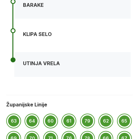
BARAKE
KLIPA SELO
UTINJA VRELA
Županijske Linije
63
64
60
61
79
62
65
69
70
71
76
78
66
67