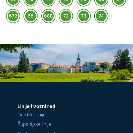
67B
68
68B
72
73
74
Linije i vozni red
Gradske linije
Županijske linije