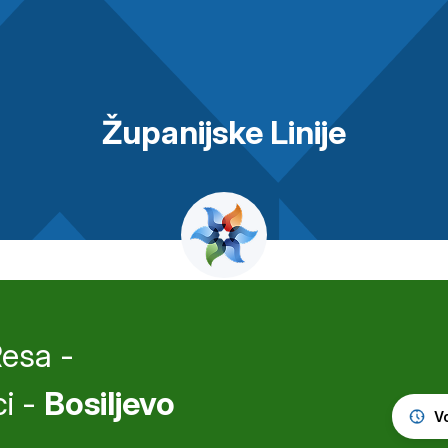
Županijske Linije
esa -
ci -
Bosiljevo
V