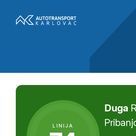
Duga
R
Pribanj
LINIJA