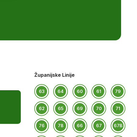
Županijske Linije
63
64
60
61
79
62
65
69
70
71
76
78
66
67
67B