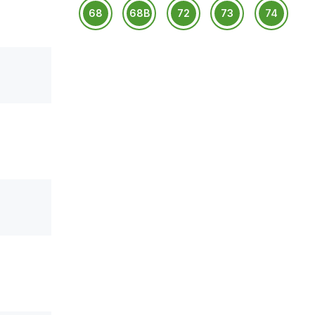
68
68B
72
73
74