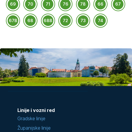
69
70
71
76
78
66
67
67B
68
68B
72
73
74
Linije i vozni red
Gradske linije
Županijske linije