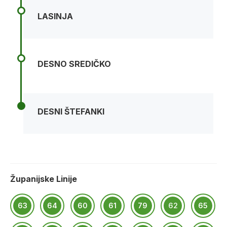
LASINJA
DESNO SREDIČKO
DESNI ŠTEFANKI
Županijske Linije
63
64
60
61
79
62
65