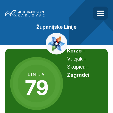
Županijske Linije
Korzo
-
Vučjak -
Skupica -
LINIJA
Zagradci
79