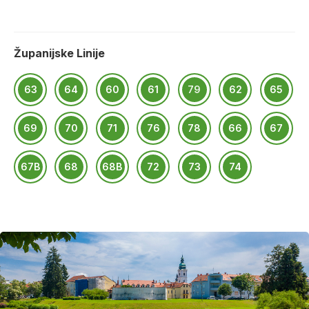
Županijske Linije
63
64
60
61
79
62
65
69
70
71
76
78
66
67
67B
68
68B
72
73
74