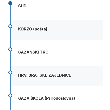
I
SUD
I
KORZO (pošta)
I
GAŽANSKI TRG
I
HRV. BRATSKE ZAJEDNICE
I
GAZA ŠKOLA (Prirodoslovna)