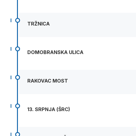
I
TRŽNICA
I
DOMOBRANSKA ULICA
I
RAKOVAC MOST
I
13. SRPNJA (ŠRC)
I