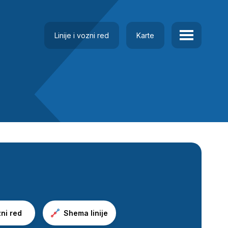
Linije i vozni red
Karte
ni red
Shema linije