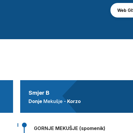
Web GIS
Smjer B
Donje
Mekušje -
Korzo
I
GORNJE MEKUŠJE (spomenik)