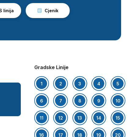
 linija
Cjenik
Gradske Linije
1
2
3
4
5
6
7
8
9
10
11
12
13
14
15
16
17
18
19
20