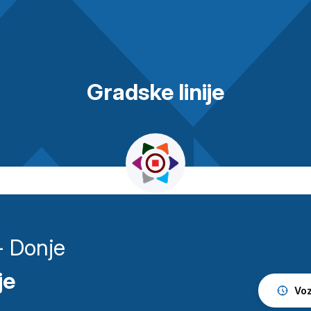
Gradske linije
 Donje
je
Voz