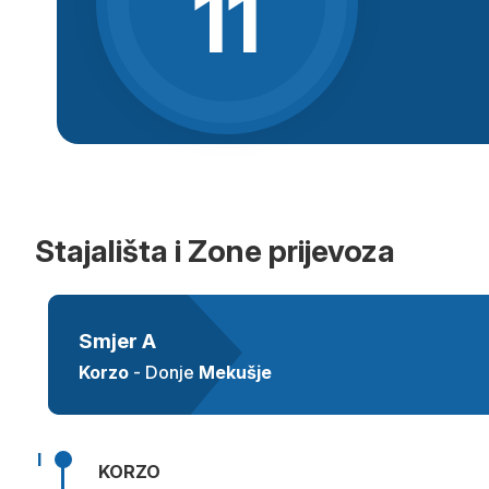
11
Stajališta i Zone prijevoza
Smjer A
Korzo
- Donje
Mekušje
I
KORZO