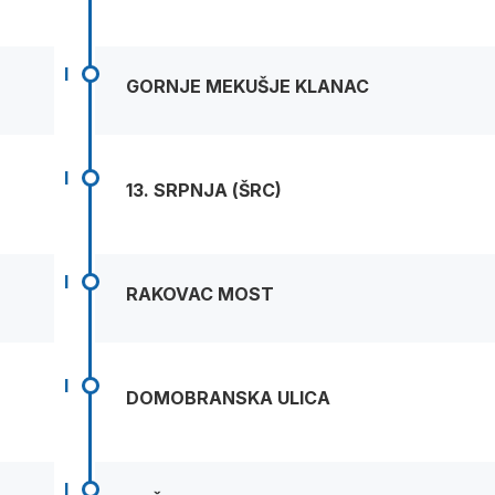
I
GORNJE MEKUŠJE KLANAC
I
13. SRPNJA (ŠRC)
I
RAKOVAC MOST
I
DOMOBRANSKA ULICA
I