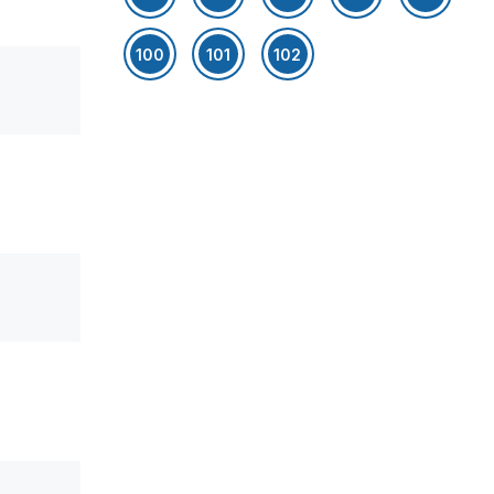
100
101
102