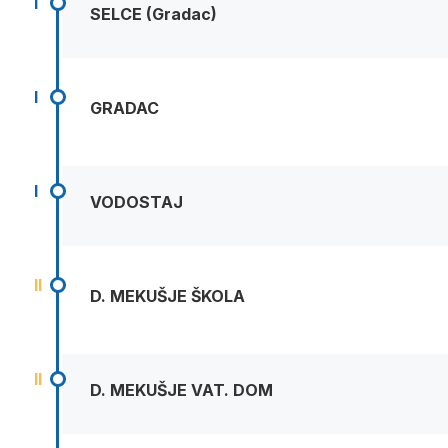
I
SELCE (Gradac)
I
GRADAC
I
VODOSTAJ
II
D. MEKUŠJE ŠKOLA
II
D. MEKUŠJE VAT. DOM