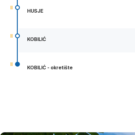
II
HUSJE
II
KOBILIĆ
II
KOBILIĆ - okretište