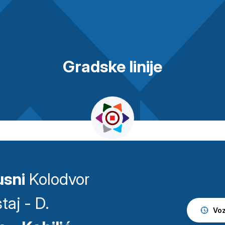
Gradske linije
sni
Kolodvor
taj - D.
Voz