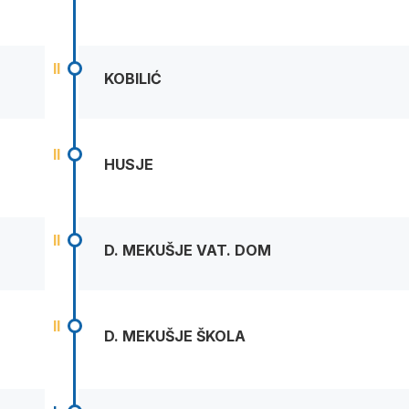
II
KOBILIĆ
II
HUSJE
II
D. MEKUŠJE VAT. DOM
II
D. MEKUŠJE ŠKOLA