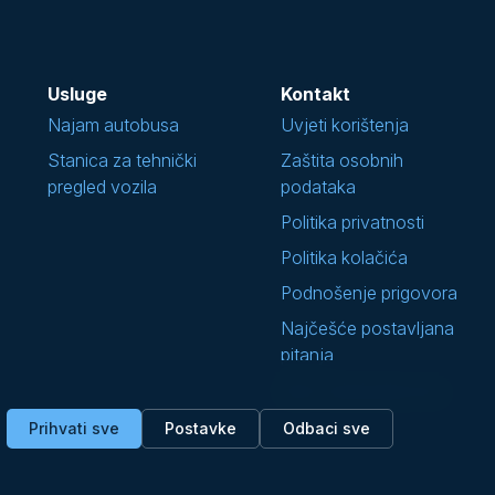
Usluge
Kontakt
Najam autobusa
Uvjeti korištenja
Stanica za tehnički
Zaštita osobnih
pregled vozila
podataka
Politika privatnosti
Politika kolačića
Podnošenje prigovora
Najčešće postavljana
pitanja
Opći uvjeti prijevoza
Prihvati sve
Postavke
Odbaci sve