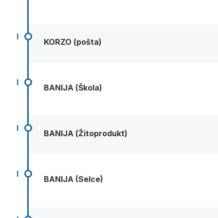
I
KORZO (pošta)
I
BANIJA (Škola)
I
BANIJA (Žitoprodukt)
I
BANIJA (Selce)