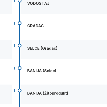
I
VODOSTAJ
I
GRADAC
I
SELCE (Gradac)
I
BANIJA (Selce)
I
BANIJA (Žitoprodukt)