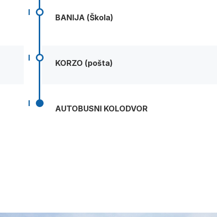
I
BANIJA (Škola)
I
KORZO (pošta)
I
AUTOBUSNI KOLODVOR