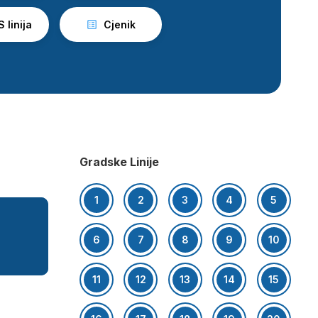
 linija
Cjenik
Gradske Linije
1
2
3
4
5
6
7
8
9
10
11
12
13
14
15