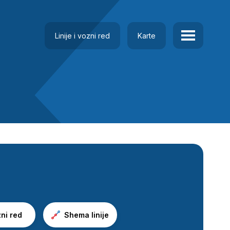
Linije i vozni red
Karte
ni red
Shema linije