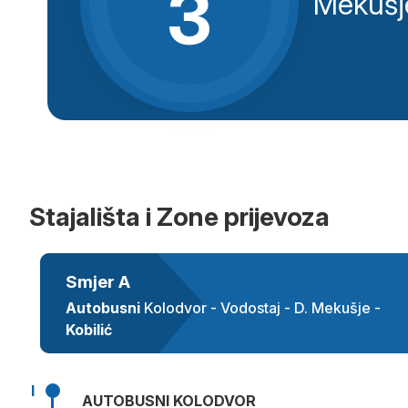
3
Mekušj
Stajališta i Zone prijevoza
Smjer A
Autobusni
Kolodvor - Vodostaj - D. Mekušje -
Kobilić
I
AUTOBUSNI KOLODVOR