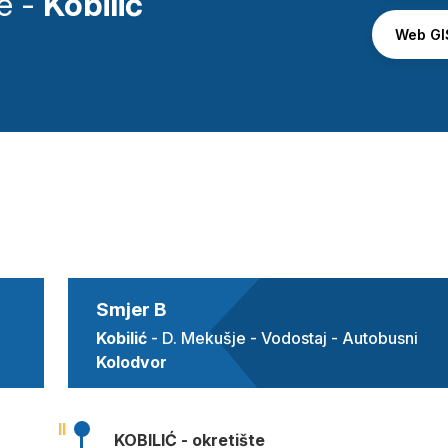
e -
Kobilić
Web GIS
Smjer B
Kobilić
- D. Mekušje - Vodostaj - Autobusni
Kolodvor
II
KOBILIĆ - okretište