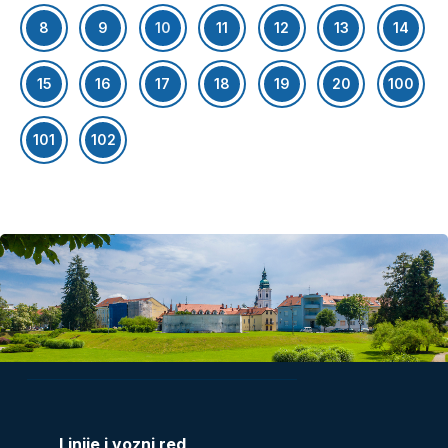
8
9
10
11
12
13
14
15
16
17
18
19
20
100
101
102
Linije i vozni red