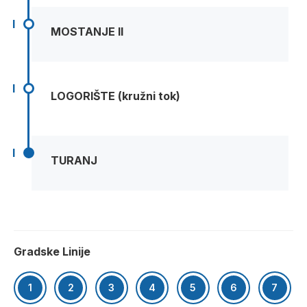
I
MOSTANJE II
I
LOGORIŠTE (kružni tok)
I
TURANJ
Gradske Linije
1
2
3
4
5
6
7